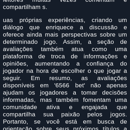
compartilham s.
uas próprias experiências, criando um
diálogo que enriquece a discussão e
oferece ainda mais perspectivas sobre um
determinado jogo. Assim, a seção de
avaliações também atua como uma
plataforma de troca de informações e
opiniões, aumentando a confiança do
jogador na hora de escolher o que jogar a
seguir. Em resumo, as avaliações
disponíveis em '6566 bet' não apenas
ajudam os jogadores a tomar decisões
informadas, mas também fomentam uma
comunidade ativa e engajada que
compartilha sua paixão pelos jogos.
Portanto, se você está em busca de
orientação sobre seus próximos títulos a