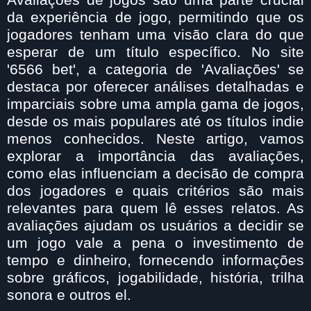
da experiência de jogo, permitindo que os
jogadores tenham uma visão clara do que
esperar de um título específico. No site
'6566 bet', a categoria de 'Avaliações' se
destaca por oferecer análises detalhadas e
imparciais sobre uma ampla gama de jogos,
desde os mais populares até os títulos indie
menos conhecidos. Neste artigo, vamos
explorar a importância das avaliações,
como elas influenciam a decisão de compra
dos jogadores e quais critérios são mais
relevantes para quem lê esses relatos. As
avaliações ajudam os usuários a decidir se
um jogo vale a pena o investimento de
tempo e dinheiro, fornecendo informações
sobre gráficos, jogabilidade, história, trilha
sonora e outros el.