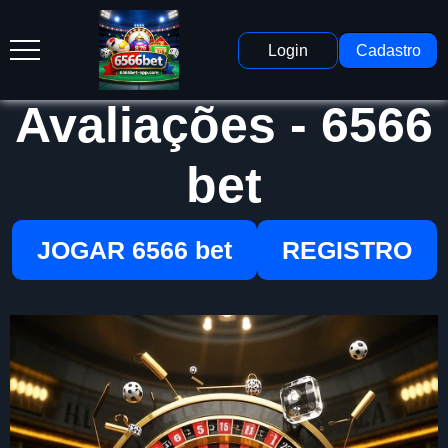
Login
Cadastro
Avaliações - 6566
bet
JOGAR 6566 bet
REGISTRO